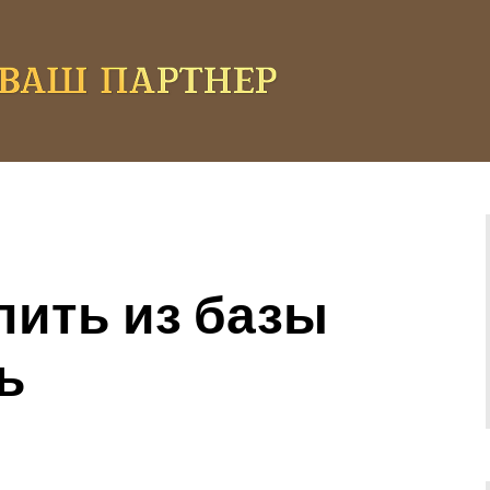
лить из базы
ь