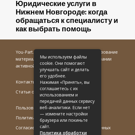
Юридические услуги в
Нижнем Новгороде: когда
обращаться к специалисту и
как выбрать помощь
You-Part.ru
© 2016-2022 гг. Любое использование
Мы используем файлы
материалов допускается только при указании
cookie. Они помогают
активной гиперссылки на первоисточник.
улучшать сайт и делать
его удобнее.
Контакты
Нажимая «Принять», вы
соглашаетесь с их
Статьи от эксперта
использованием и
передачей данных сервису
веб-аналитики. Если нет
Пользовательское соглашение
— измените настройки
Политика обработки ПДн
браузера или покиньте
сайт.
Согласие на обработку персональных данных
Политика обработки