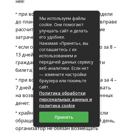
нее:
при возвращении пропуска за 2 недели
Мы используем файлы
до планируемого события, человек вправе
cookie. Они помогают
рассчитывать на полное возмещение
улучшать сайт и делать
затраченных средств;
его удобнее.
Нажимая «Принять», вы
если обращение в кассу произошло за 8 –
соглашаетесь с их
13 дней до концерта или спектакля,
использованием и
передачей данных сервису
гражданину вернут 70% от стоимости
веб-аналитики. Если нет
билета;
— измените настройки
при возвращении входного талона за 4 –
браузера или покиньте
сайт.
7 дней до события, можно рассчитывать
Политика обработки
на возврат лишь половины затраченных
персональных данных и
денег;
политика cookie
крайний срок возврата – 3 суток. Если
Принять
обращение произошло в последний день,
организатор не обязан возмещать