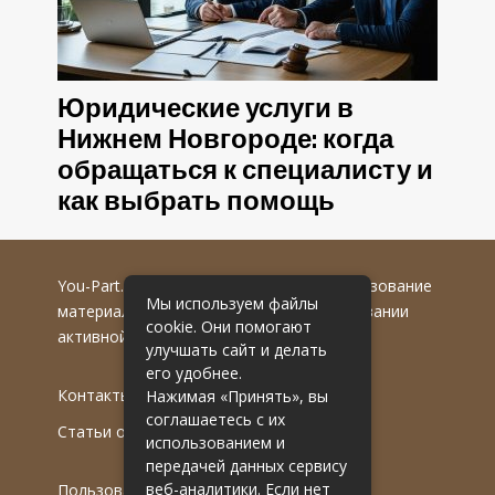
Юридические услуги в
Нижнем Новгороде: когда
обращаться к специалисту и
как выбрать помощь
You-Part.ru
© 2016-2022 гг. Любое использование
Мы используем файлы
материалов допускается только при указании
cookie. Они помогают
активной гиперссылки на первоисточник.
улучшать сайт и делать
его удобнее.
Контакты
Нажимая «Принять», вы
соглашаетесь с их
Статьи от эксперта
использованием и
передачей данных сервису
веб-аналитики. Если нет
Пользовательское соглашение