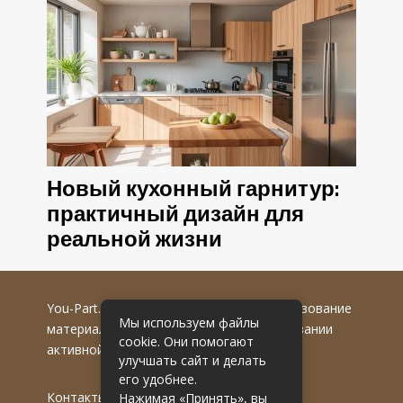
Новый кухонный гарнитур:
практичный дизайн для
реальной жизни
You-Part.ru
© 2016-2022 гг. Любое использование
Мы используем файлы
материалов допускается только при указании
cookie. Они помогают
активной гиперссылки на первоисточник.
улучшать сайт и делать
его удобнее.
Контакты
Нажимая «Принять», вы