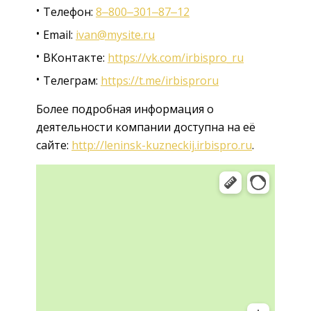
Телефон:
8‒800‒301‒87‒12
Email:
ivan@mysite.ru
ВКонтакте:
https://vk.com/irbispro_ru
Телеграм:
https://t.me/irbisproru
Более подробная информация о
деятельности компании доступна на её
сайте:
http://leninsk-kuzneckij.irbispro.ru
.