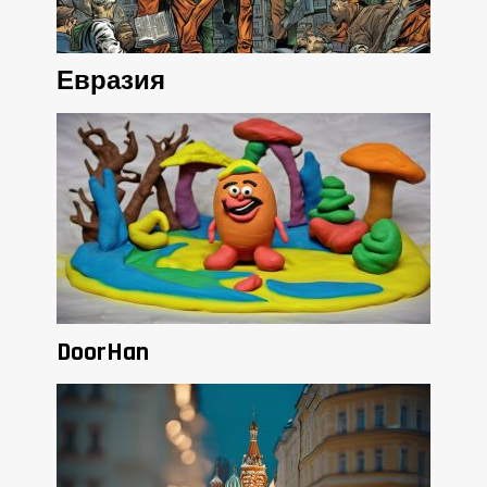
Евразия
DoorHan