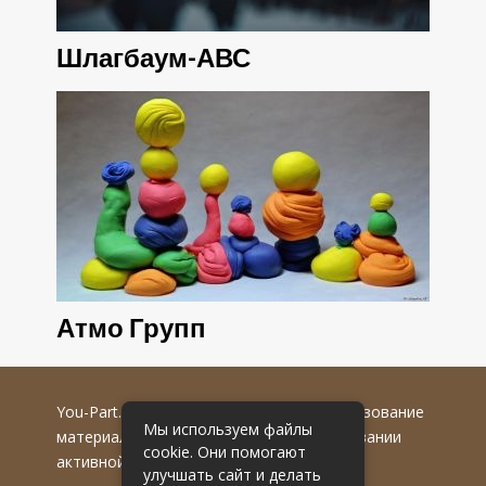
Шлагбаум-АВС
Атмо Групп
You-Part.ru
© 2016-2022 гг. Любое использование
Мы используем файлы
материалов допускается только при указании
cookie. Они помогают
активной гиперссылки на первоисточник.
улучшать сайт и делать