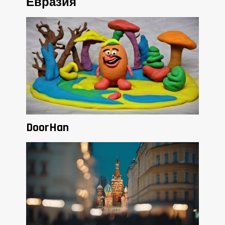
Евразия
DoorHan