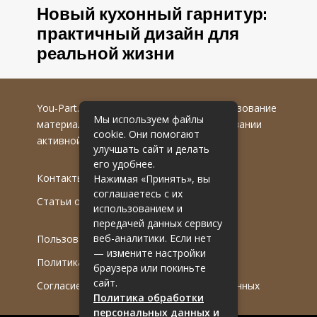
Новый кухонный гарнитур:
практичный дизайн для
реальной жизни
You-Part.ru
© 2016-2022 гг. Любое использование
Мы используем файлы
материалов допускается только при указании
cookie. Они помогают
активной гиперссылки на первоисточник.
улучшать сайт и делать
его удобнее.
Контакты
Нажимая «Принять», вы
соглашаетесь с их
Статьи от эксперта
использованием и
передачей данных сервису
веб-аналитики. Если нет
Пользовательское соглашение
— измените настройки
Политика обработки ПДн
браузера или покиньте
сайт.
Согласие на обработку персональных данных
Политика обработки
персональных данных и