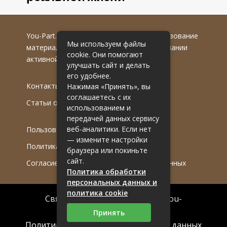
You-Part.ru
© 2016-2022 гг. Любое использование
Мы используем файлы
материалов допускается только при указании
cookie. Они помогают
активной гиперссылки на первоисточник.
улучшать сайт и делать
его удобнее.
Контакты
Нажимая «Принять», вы
соглашаетесь с их
Статьи от эксперта
использованием и
передачей данных сервису
веб-аналитики. Если нет
Пользовательское соглашение
— измените настройки
Политика обработки ПДн
браузера или покиньте
сайт.
Согласие на обработку персональных данных
Политика обработки
персональных данных и
политика cookie
Связаться с редакцией сайта: you-
part.ru@mailwebsite.ru
Принять
Политика обработки персональных данных