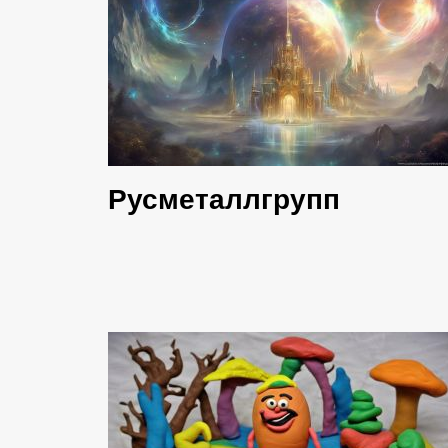
Русметаллгрупп