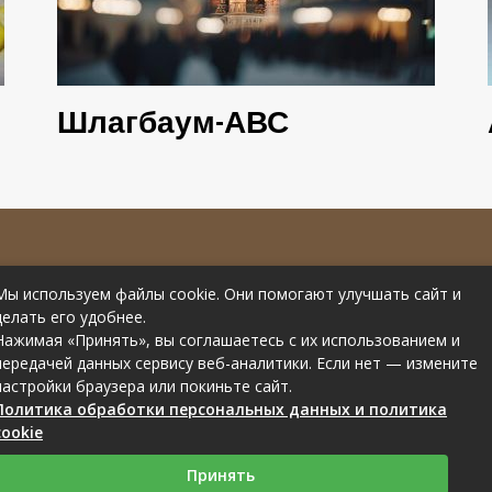
Шлагбаум-АВС
е материалов
Контакты
Мы используем файлы cookie. Они помогают улучшать сайт и
рссылки на
Статьи от эксперта
делать его удобнее.
Нажимая «Принять», вы соглашаетесь с их использованием и
передачей данных сервису веб-аналитики. Если нет — измените
настройки браузера или покиньте сайт.
Политика обработки персональных данных и политика
cookie
Связаться с редакцией сайта: you-part.ru@mailwebsite.ru
Принять