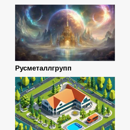
Русметаллгрупп