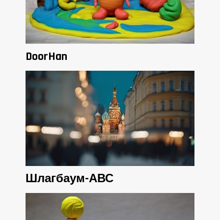
DoorHan
Шлагбаум-АВС