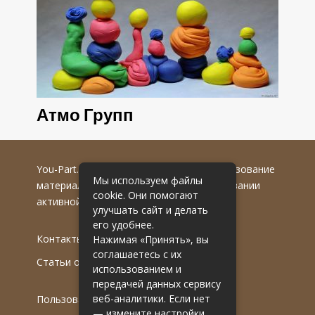
Атмо Групп
You-Part.ru
© 2016-2022 гг. Любое использование
Мы используем файлы
материалов допускается только при указании
cookie. Они помогают
активной гиперссылки на первоисточник.
улучшать сайт и делать
его удобнее.
Контакты
Нажимая «Принять», вы
соглашаетесь с их
Статьи от эксперта
использованием и
передачей данных сервису
веб-аналитики. Если нет
Пользовательское соглашение
— измените настройки