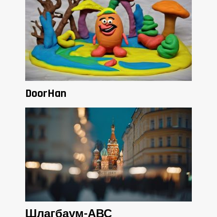
DoorHan
Шлагбаум-АВС