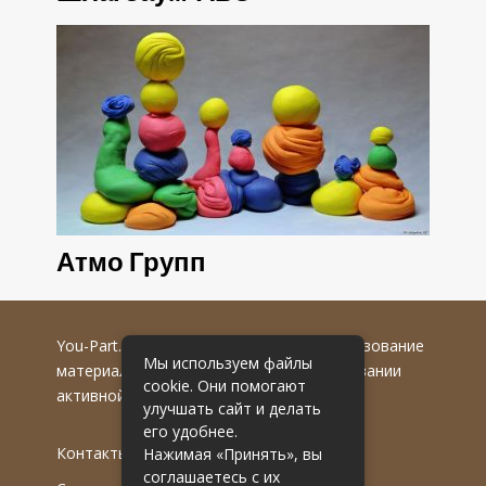
Атмо Групп
You-Part.ru
© 2016-2022 гг. Любое использование
Мы используем файлы
материалов допускается только при указании
cookie. Они помогают
активной гиперссылки на первоисточник.
улучшать сайт и делать
его удобнее.
Контакты
Нажимая «Принять», вы
соглашаетесь с их