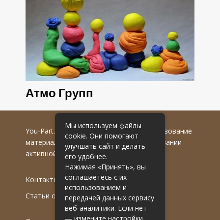
Атмо Групп
Мы используем файлы
You-Part.ru
© 2016-2022 гг. Любое использование
cookie. Они помогают
материалов допускается только при указании
улучшать сайт и делать
активной гиперссылки на первоисточник.
его удобнее.
Нажимая «Принять», вы
соглашаетесь с их
Контакты
использованием и
Статьи от эксперта
передачей данных сервису
веб-аналитики. Если нет
— измените настройки