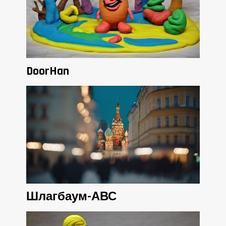
DoorHan
Шлагбаум-АВС