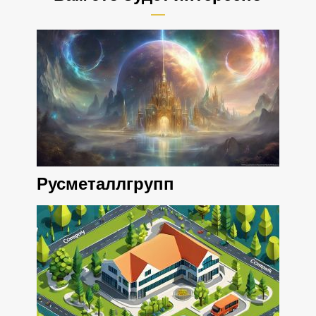
Русметаллгрупп