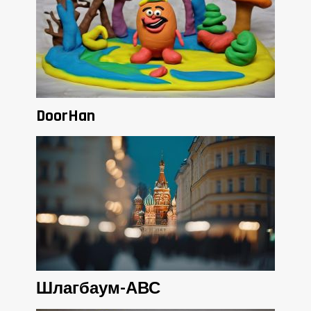
DoorHan
Шлагбаум-АВС