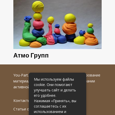
Атмо Групп
You-Part.ru
© 2016-2022 гг. Любое использование
Мы используем файлы
материалов допускается только при указании
cookie. Они помогают
активной гиперссылки на первоисточник.
улучшать сайт и делать
его удобнее.
Контакты
Нажимая «Принять», вы
соглашаетесь с их
Статьи от эксперта
использованием и