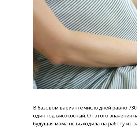
В базовом варианте число дней равно 730,
один год високосный. От этого значения 
будущая мама не выходила на работу из-з