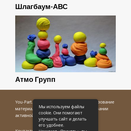
Шлагбаум-АВС
Атмо Групп
You-Part.ru
© 2016-2022 гг. Любое использование
Мы используем файлы
материалов допускается только при указании
cookie. Они помогают
активной гиперссылки на первоисточник.
улучшать сайт и делать
его удобнее.
Контакты