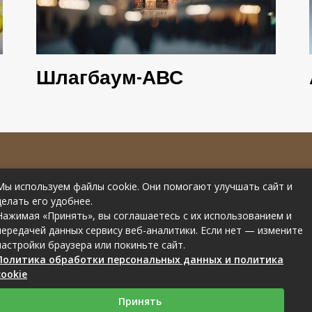
Шлагбаум-АВС
е материалов
Контакты
Мы используем файлы cookie. Они помогают улучшать сайт и
рссылки на
Статьи от эксперта
делать его удобнее.
Нажимая «Принять», вы соглашаетесь с их использованием и
передачей данных сервису веб-аналитики. Если нет — измените
настройки браузера или покиньте сайт.
Политика обработки персональных данных и политика
cookie
Связаться с редакцией сайта: you-part.ru@mailwebsite.ru
Принять