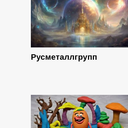
Русметаллгрупп