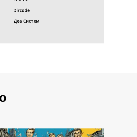
Dircode
Деа Систем
о