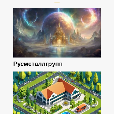
Русметаллгрупп