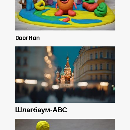
DoorHan
Шлагбаум-АВС