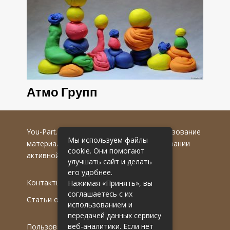
Атмо Групп
You-Part.ru
© 2016-2022 гг. Любое использование
Мы используем файлы
материалов допускается только при указании
cookie. Они помогают
активной гиперссылки на первоисточник.
улучшать сайт и делать
его удобнее.
Контакты
Нажимая «Принять», вы
соглашаетесь с их
Статьи от эксперта
использованием и
передачей данных сервису
веб-аналитики. Если нет
Пользовательское соглашение