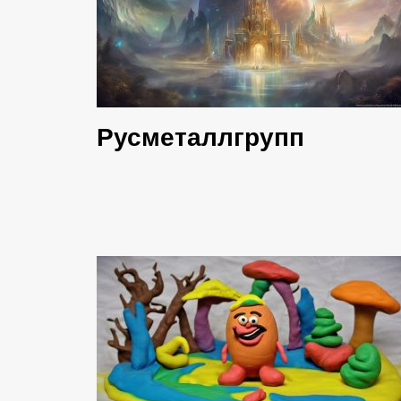
Русметаллгрупп