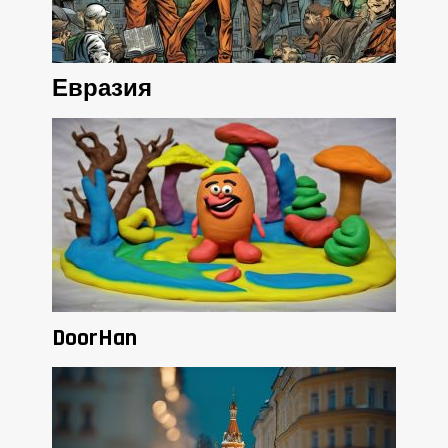
Евразия
DoorHan