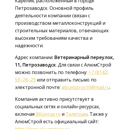
Карелия, расположенный в городе
Петрозаводск. Основной профиль
деятельности компании связан с
производством металлоконструкций и
строительных материалов, отвечающих
высоким требованиям качества и
надежности.
Адрес компании:
Ветеринарный переулок,
11, Петрозаводск
. Для связи с АлюмСтрой
можно позвонить по телефону:
+7 (8142)
59‒28‒29
или отправить письмо по
электронной почте:
alyumstroy10@mail.ru
.
Компания активно присутствует в
социальных сетях и онлайн-ресурсах,
включая
ВКонтакте
и
Телеграм
. Также у
АлюмСтрой есть официальный сайт:
http://www.alyumstroy.ru
.