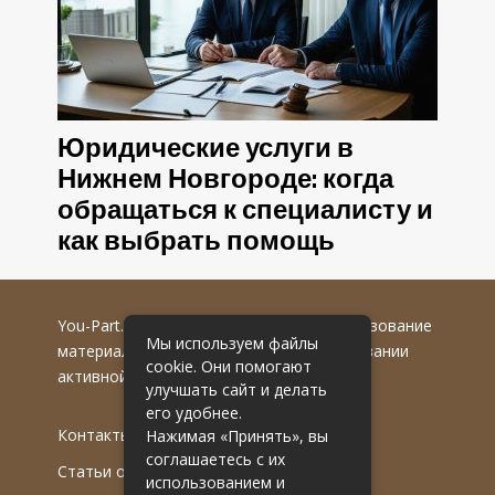
Юридические услуги в
Нижнем Новгороде: когда
обращаться к специалисту и
как выбрать помощь
You-Part.ru
© 2016-2022 гг. Любое использование
Мы используем файлы
материалов допускается только при указании
cookie. Они помогают
активной гиперссылки на первоисточник.
улучшать сайт и делать
его удобнее.
Контакты
Нажимая «Принять», вы
соглашаетесь с их
Статьи от эксперта
использованием и