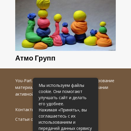
Атмо Групп
You-Part.ru
© 2016-2022 гг. Любое использование
Мы используем файлы
материалов допускается только при указании
cookie. Они помогают
активной гиперссылки на первоисточник.
улучшать сайт и делать
его удобнее.
Контакты
Нажимая «Принять», вы
соглашаетесь с их
Статьи от эксперта
использованием и
передачей данных сервису