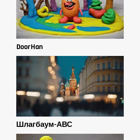
DoorHan
Шлагбаум-АВС